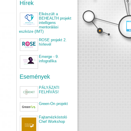
Hírek
Elkészült a
BEHEALTH projekt
intelligens
mentorálási
eszköze (IMT)
ROSE projekt 2.
hírlevél
Emerge - 9.
infografika
Események
PÁLYÁZATI
FELHÍVÁS!
Green-On projekt
Fajtamézkóstoló
Chef Workshop