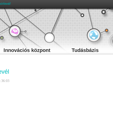
írlevél
Innovációs központ
Tudásbázis
evél
:36:03