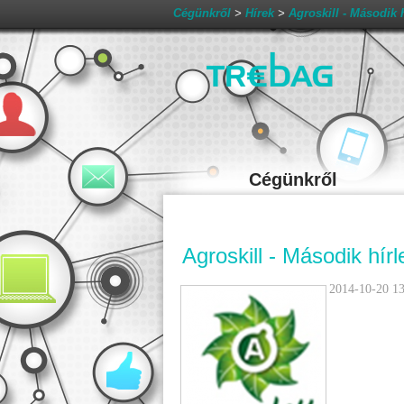
Cégünkről
>
Hírek
>
Agroskill - Második h
Cégünkről
Agroskill - Második hírl
2014-10-20 13