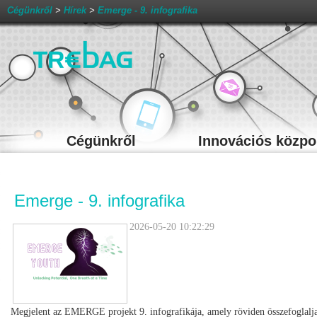
Cégünkről
>
Hírek
>
Emerge - 9. infografika
Cégünkről
Innovációs közpo
Emerge - 9. infografika
2026-05-20 10:22:29
Megjelent az EMERGE projekt 9. infografikája, amely röviden összefoglalja 