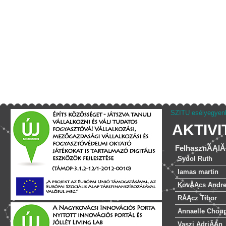
SZITU esélyegyenl
AKTIV
FelhasznĂĄlĂ
Sydol Ruth
lamas martin
KovĂĄcs Andr
RĂĄcz Tibor
Annaelle Chou
Vaszi AdriĂĄn