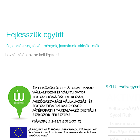
Fejlesszük együtt
Fejlesztést segítő vélemények, javaslatok, videók, fotók.
Hozzászóláshoz be kell lépned!
SZITU esélyegyenl
AKTIV
FelhasznĂĄlĂ
Sydol Ruth
lamas martin
KovĂĄcs Andr
RĂĄcz Tibor