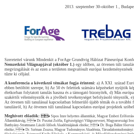
2013. szeptember 30-október 1., Budape
Szeretettel várunk Mindenkit a ForAge Grundtvig Hálózat Páneurópai Konfe
Nemzetközi Világnapjával (október 1.)
egy időben, az ötvenen túli tanulá
megvizsgálását és az ezen a területen megvalósult európai kezdeményezések t
tűzte ki céljául.
A konferencia a következő témákat fogja érinteni:
a) A XXI. század Euró
ebben betöltött szerepe, b) Az 50 év felettiek számára képzéseket nyújtók k
életkorban folytatott tanulás haszna és a támogató bizonyíték, d) Más európa
szakértői véleményezők és a jövőbeli tevékenységet befolyásoló tényezők, e)
Az ötvenen túli tanulással kapcsolatban felmerülő újabb témák és a további f
tanulásról, h) Az ötvenen túli tanulással kapcsolatos európai projektek szóbel
Meghívott előadók:


♦
Sipos Imre helyettes államtitkár, Magyar Emberi Erőforrás
Államtitkárság;


♦
Dr. Pusztai Zsófia, Egészségügyi Világszervezet, Magyarországi Iro
Batthyány-Strattmann László Idősek Akadémiájának elnöke;


♦
Dr. Boga Bálint főorvos
elnöke;


♦
Dr. Széman Zsuzsa, Magyar Tudományos Akadémia, Társadalomtudományi 