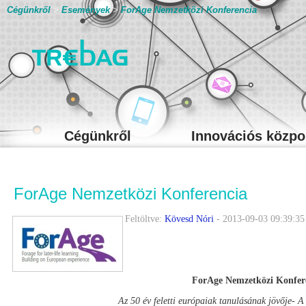
Cégünkről
>
Események
>
ForAge Nemzetközi Konferencia
Cégünkről
Innovációs közpo
ForAge Nemzetközi Konferencia
Feltöltve:
Kövesd Nóri
- 2013-09-03 09:39:35
ForAge Nemzetközi Konfer
Az 50 év feletti európaiak tanulásának jövője- A