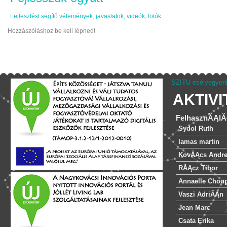
Fejlesztést segítő vélemények, javaslatok, videók, fotók.
Hozzászóláshoz be kell lépned!
SZITU esélyegyenl
AKTIV
FelhasznĂĄlĂ
Sydol Ruth
lamas martin
KovĂĄcs Andr
RĂĄcz Tibor
Annaelle Chou
Vaszi AdriĂĄn
Jean Marc
Csata Erika